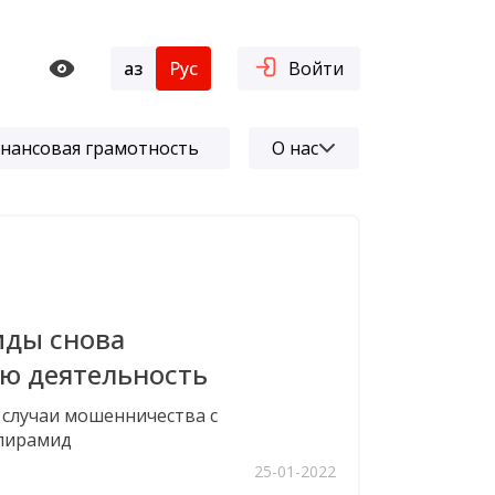
Қаз
Рус
Войти
нансовая грамотность
О нас
ды снова
ю деятельность
 случаи мошенничества с
пирамид
25-01-2022