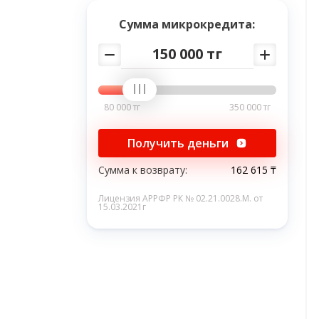
Сумма микрокредита:
150 000 тг
80 000 тг
350 000 тг
Получить деньги
Сумма к возврату:
162 615 ₸
Лицензия АРРФР РК № 02.21.0028.M. от
15.03.2021г