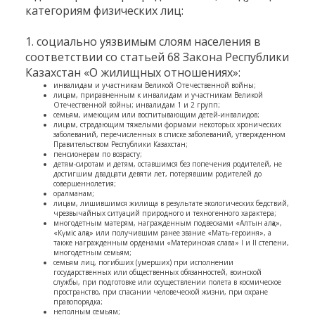
категориям физических лиц:
1. социально уязвимым слоям населения в
соответствии со статьей 68 Закона Республики
Казахстан «О жилищных отношениях»:
инвалидам и участникам Великой Отечественной войны;
лицам, приравненным к инвалидам и участникам Великой
Отечественной войны; инвалидам 1 и 2 групп;
семьям, имеющим или воспитывающим детей-инвалидов;
лицам, страдающим тяжелыми формами некоторых хронических
заболеваний, перечисленных в списке заболеваний, утвержденном
Правительством Республики Казахстан;
пенсионерам по возрасту;
детям-сиротам и детям, оставшимся без попечения родителей, не
достигшим двадцати девяти лет, потерявшим родителей до
совершеннолетия;
оралманам;
лицам, лишившимся жилища в результате экологических бедствий,
чрезвычайных ситуаций природного и техногенного характера;
многодетным матерям, награжденным подвесками «Алтын алқа»,
«Күміс алқа» или получившим ранее звание «Мать-героиня», а
также награжденным орденами «Материнская слава» I и II степени,
многодетным семьям;
семьям лиц, погибших (умерших) при исполнении
государственных или общественных обязанностей, воинской
службы, при подготовке или осуществлении полета в космическое
пространство, при спасании человеческой жизни, при охране
правопорядка;
неполным семьям;