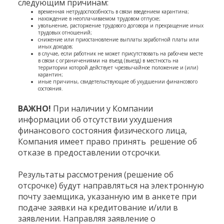
следующим причинам:
временная нетрудоспособность в связи введением карантина;
нахождение в неоплачиваемом трудовом отпуске;
увольнение, расторжение трудового договора и прекращение иных
трудовых отношений;
снижение или приостановление выплаты заработной платы или
иных доходов;
в случае, если работник не может присутствовать на рабочем месте
в связи с ограничениями на въезд (выезд) в местность на
территории которой действует чрезвычайное положение и (или)
карантин;
иные причины, свидетельствующие об ухудшении финансового
состояния.
ВАЖНО!
При наличии у Компании
информации об отсутствии ухудшения
финансового состояния физического лица,
Компания имеет право принять решение об
отказе в предоставлении отсрочки.
Результаты рассмотрения (решение об
отсрочке) будут направляться на электронную
почту заемщика, указанную им в анкете при
подаче заявки на кредитование и/или в
заявлении. Направляя заявление о