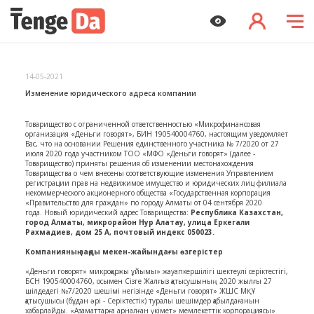
14-05-2021
Изменение юридического адреса компании
Товарищество с ограниченной ответственностью «Микрофинансовая
организация «Деньги говорят», БИН 190540004760, настоящим уведомляет
Вас, что на основании Решения единственного участника № 7/2020 от 27
июля 2020 года участником ТОО «МФО «Деньги говорят» (далее -
Товарищество) приняты решения об изменении местонахождения
Товарищества о чем внесены соответствующие изменения Управлением
регистрации прав на недвижимое имущество и юридических лиц филиала
некоммерческого акционерного общества «Государственная корпорация
«Правительство для граждан» по городу Алматы от 04 сентября 2020
года. Новый юридический адрес Товарищества:
Республика Казахстан,
город Алматы, микрорайон Нур Алатау, улица Еркегали
Рахмадиев, дом 25 А, почтовый индекс 050023.
Компанияның заңды мекен-жайындағы өзгерістер
«Деньги говорят» микроқаржы ұйымы» жауапкершілігі шектеулі серіктестігі,
БСН 190540004760, осымен Сізге Жалғыз қатысушының 2020 жылғы 27
шілдедегі №7/2020 шешімі негізінде «Деньги говорят» ЖШС МҚҰ
қатысушысы (бұдан әрі - Серіктестік) туралы шешімдер қабылдағанын
хабарлайды. «Азаматтарға арналған үкімет» мемлекеттік корпорациясы»