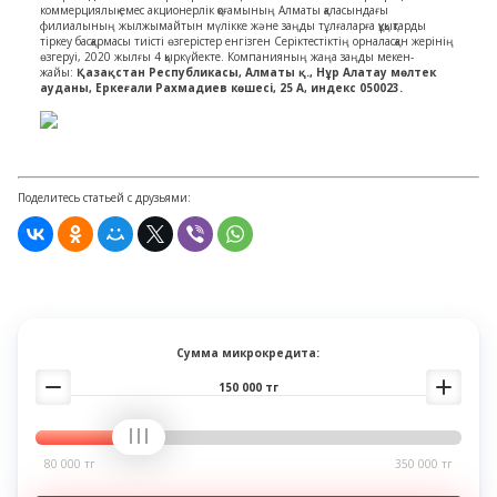
коммерциялық емес акционерлік қоғамының Алматы қаласындағы
филиалының жылжымайтын мүлікке және заңды тұлғаларға құқықтарды
тіркеу басқармасы тиісті өзгерістер енгізген Серіктестіктің орналасқан жерінің
өзгеруі, 2020 жылғы 4 қыркүйекте. Компанияның жаңа заңды мекен-
жайы:
Қазақстан Республикасы, Алматы қ., Нұр Алатау мөлтек
ауданы, Еркеғали Рахмадиев көшесі, 25 А, индекс 050023.
Поделитесь статьей с друзьями:
Сумма микрокредита:
150 000 тг
80 000 тг
350 000 тг