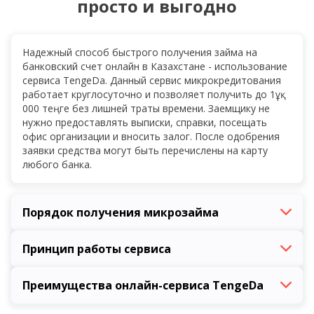
просто и выгодно
Надежный способ быстрого получения займа на
банковский счет онлайн в Казахстане - использование
сервиса TengeDa. Данный сервис микрокредитования
работает круглосуточно и позволяет получить до 1ұқ
000 теңге без лишней траты времени. Заемщику не
нужно предоставлять выписки, справки, посещать
офис организации и вносить залог. После одобрения
заявки средства могут быть перечислены на карту
любого банка.
Порядок получения микрозайма
Принцип работы сервиса
Процедура оформления
микрокредита на счет
онлайн
предельно простая:
Преимущества онлайн-сервиса TengeDa
Онлайн микрозайм на банковский счет в
Для начала следует выбрать сумму займа и срок
Казахстане
через сервис TengeDa – проверенный
его погашения. Сумма микрокредита и срок его