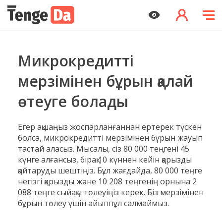
Микрокредитті
мерзімінен бұрын қалай
өтеуге болады
Егер ақшаңыз жоспарланғаннан ертерек түскен
болса, микрокредитті мерзімінен бұрын жауып
тастай аласыз. Мысалы, сіз 80 000 теңгені 45
күнге алғансыз, бірақ 10 күннен кейін қарызды
қайтаруды шештіңіз. Бұл жағдайда, 80 000 теңге
негізгі қарызды және 10 208 теңгенің орнына 2
088 теңге сыйақы төлеуіңіз керек. Біз мерзімінен
бұрын төлеу үшін айыппұл салмаймыз.