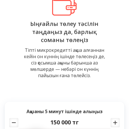
Ыңғайлы төлеу тәсілін
таңдаңыз да, барлық
соманы төлеңіз
Тіпті микрокредитті ақша алғаннан
кейін он күннің ішінде төлесеңіз де,
сіз қосымша ақыны барынша аз
мөлшерде — небәрі он күннің
пайызын ғана төлейсіз.
Ақшаны
5 минут
ішінде алыңыз
150 000 тг