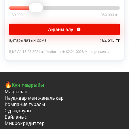
80 000 тг
350 000 тг
Ақшаны алу
Қайтарылатын сома:
162 615 тг
ҚР ҚНРДА 15.03.2021 ж. берілген № 02.21.0028.M лицензиясы
Күн тақырыбы
Мақалалар
Науқандар мен жаңалықтар
Компания туралы
Сұрақ-жауап
Байланыс
Микрокредиттер