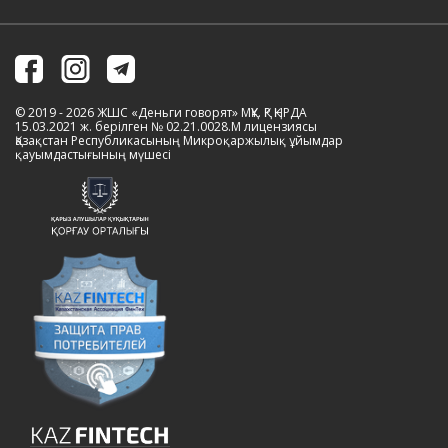
© 2019 - 2026 ЖШС «Деньги говорят» МҚҰ. ҚР ҚНРДА
15.03.2021 ж. берілген № 02.21.0028.M лицензиясы
Қазақстан Республикасының Микроқаржылық ұйымдар
қауымдастығының мүшесі