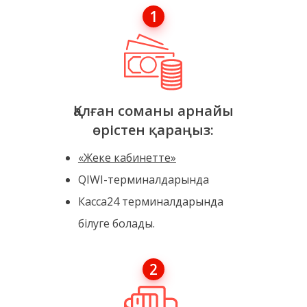
1
Қалған соманы арнайы
өрістен қараңыз:
«Жеке кабинетте»
QIWI-терминалдарында
Касса24 терминалдарында
білуге болады.
2