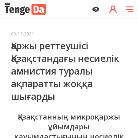
09-12-2021
Қаржы реттеушісі
Қазақстандағы несиелік
амнистия туралы
ақпаратты жоққа
шығарды
Қазақстанның микроқаржы
ұйымдары
қауымдастығының несиелік