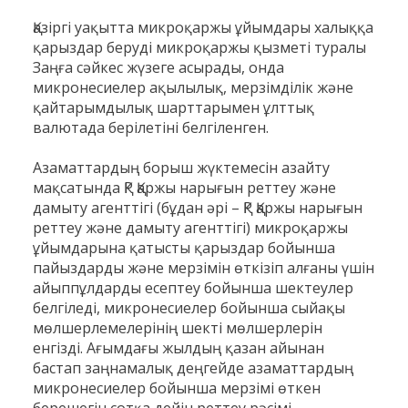
Қазіргі уақытта микроқаржы ұйымдары халыққа
қарыздар беруді микроқаржы қызметі туралы
Заңға сәйкес жүзеге асырады, онда
микронесиелер ақылылық, мерзімділік және
қайтарымдылық шарттарымен ұлттық
валютада берілетіні белгіленген.
Азаматтардың борыш жүктемесін азайту
мақсатында ҚР Қаржы нарығын реттеу және
дамыту агенттігі (бұдан әрі – ҚР Қаржы нарығын
реттеу және дамыту агенттігі) микроқаржы
ұйымдарына қатысты қарыздар бойынша
пайыздарды және мерзімін өткізіп алғаны үшін
айыппұлдарды есептеу бойынша шектеулер
белгіледі, микронесиелер бойынша сыйақы
мөлшерлемелерінің шекті мөлшерлерін
енгізді. Ағымдағы жылдың қазан айынан
бастап заңнамалық деңгейде азаматтардың
микронесиелер бойынша мерзімі өткен