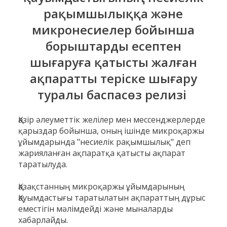
рақымшылыққа және
микронесиелер бойынша
борыштарды есептен
шығаруға қатысты жалған
ақпаратты теріске шығару
туралы баспасөз релизі
Қазір әлеуметтік желілер мен мессенджерлерде
қарыздар бойынша, оның ішінде микроқаржы
ұйымдарында "несиелік рақымшылық" деп
жарияланған ақпаратқа қатысты ақпарат
таратылуда.
Қазақстанның микроқаржы ұйымдарының
Қауымдастығы таратылатын ақпараттың дұрыс
еместігін мәлімдейді және мыналарды
хабарлайды.