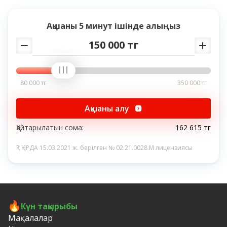
Ақшаны
5 минут
ішінде алыңыз
150 000 тг
80 000 тг
350 000 тг
Ақшаны алу
Қайтарылатын сома:
162 615 тг
ҚР ҚНРДА 15.03.2021 ж. берілген № 02.21.0028.M лицензиясы
Күн тақырыбы
Мақалалар