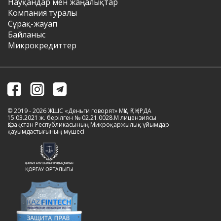
Науқандар мен жаңалықтар
Компания туралы
Сұрақ-жауап
Байланыс
Микрокредиттер
© 2019 - 2026 ЖШС «Деньги говорят» МҚҰ. ҚР ҚНРДА
15.03.2021 ж. берілген № 02.21.0028.M лицензиясы
Қазақстан Республикасының Микроқаржылық ұйымдар
қауымдастығының мүшесі