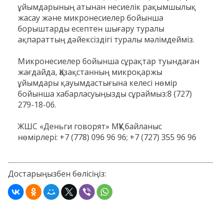
ұйымдарының атынан несиелік рақымшылық
жасау және микронесиелер бойынша
борыштарды есептен шығару туралы
ақпараттың дәйексіздігі туралы мәлімдейміз.
Микронесиелер бойынша сұрақтар туындаған
жағдайда, Қазақстанның микроқаржы
ұйымдары қауымдастығына келесі нөмір
бойынша хабарласуыңызды сұраймыз:8 (727)
279-18-06.
ЖШС «Деньги говорят» МҚҰ байланыс
нөмірлері: +7 (778) 096 96 96; +7 (727) 355 96 96
Достарыңызбен бөлісіңіз: