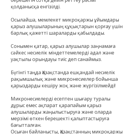
берешегін сотқа дейін реттеу рәсімі
қолданысқа енгізілді.
Осылайша, мемлекет микроқаржы ұйымдары
қарыз алушыларының құқықтарын қорғау үшін
барлық қажетті шараларды қабылдады.
Сонымен қатар, қарыз алушылар заңнамаға
сәйкес несиелік міндеттемелерді адал және
уақтылы орындауы тиіс деп санаймыз.
Бүгінгі таңда Қазақстанда ешқандай несиелік
рақымшылық және микронесиелер бойынша
қарыздарды кешіру жоқ және жүргізілмейді!
Микронесиелерді есептен шығару туралы
дұрыс емес ақпарат қарапайым қарыз
алушыларды жаңылыстыруға және оларда
мерзімі өткен берешекті қалыптастыруға
бағытталған.
Осыған байланысты, Қазақстанның микроқаржы