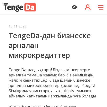
13-11-2023
TengeDa-дан бизнеске
арналған
микрокредиттер
Tenge Da жаңалықтары! Бізде кәсіпкерлерге
арналған тамаша жаңалық бар: біз өніміміздің
желісін кеңейттік! Енді бізде шағын бизнеске
арналған микрокредиттер қолжетімді болды!
Біздің қолдауымыз арқылы кішігірім суммаға
айналым капиталын қаржыландыруға болады.
Жұмыс істеп тұрған бизнесі бар жеке