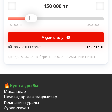
150 000 тг
80 000 тг
350 000 тг
Ақшаны алу
Қайтарылатын сома:
162 615 тг
ҚР ҚНРДА 15.03.2021 ж. берілген № 02.21.0028.M лицензиясы
Күн тақырыбы
Мақалалар
Науқандар мен жаңалықтар
Компания туралы
Сұрақ-жауап