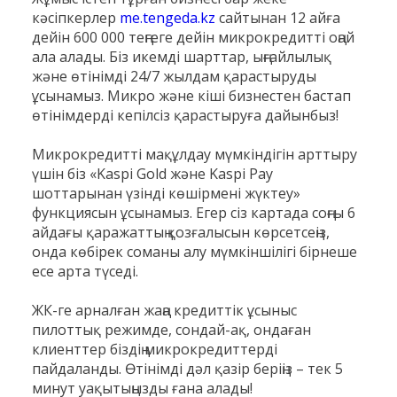
кәсіпкерлер
me.tengeda.kz
сайтынан 12 айға
дейін 600 000 теңгеге дейін микрокредитті оңай
ала алады. Біз икемді шарттар, ыңғайлылық
және өтінімді 24/7 жылдам қарастыруды
ұсынамыз. Микро және кіші бизнестен бастап
өтінімдерді кепілсіз қарастыруға дайынбыз!
Микрокредитті мақұлдау мүмкіндігін арттыру
үшін біз «Kaspi Gold және Kaspi Pay
шоттарынан үзінді көшірмені жүктеу»
функциясын ұсынамыз. Егер сіз картада соңғы 6
айдағы қаражаттың қозғалысын көрсетсеңіз,
онда көбірек соманы алу мүмкіншілігі бірнеше
есе арта түседі.
ЖК-ге арналған жаңа кредиттік ұсыныс
пилоттық режимде, сондай-ақ, ондаған
клиенттер біздің микрокредиттерді
пайдаланды. Өтінімді дәл қазір беріңіз – тек 5
минут уақытыңызды ғана алады!