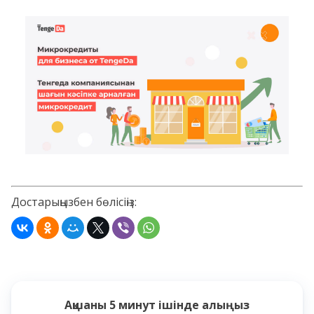
Достарыңызбен бөлісіңіз:
Ақшаны
5 минут
ішінде алыңыз