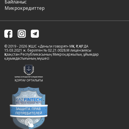
Байланыс
Микрокредиттер
© 2019 - 2026 ЖШС «Деньги говорят» МҚҰ. ҚР ҚНРДА
15.03.2021 ж. берілген № 02.21.0028.M лицензиясы
Қазақстан Республикасының Микроқаржылық ұйымдар
қауымдастығының мүшесі