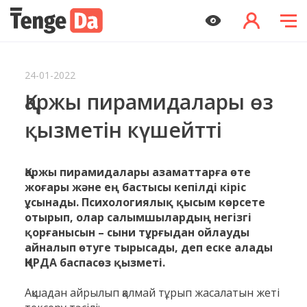
24-01-2022
Қаржы пирамидалары өз
қызметін күшейтті
Қаржы пирамидалары азаматтарға өте
жоғары және ең бастысы кепілді кіріс
ұсынады. Психологиялық қысым көрсете
отырып, олар салымшылардың негізгі
қорғанысын – сыни тұрғыдан ойлауды
айналып өтуге тырысады, деп еске алады
ҚНРДА баспасөз қызметі.
Ақшадан айрылып қалмай тұрып жасалатын жеті