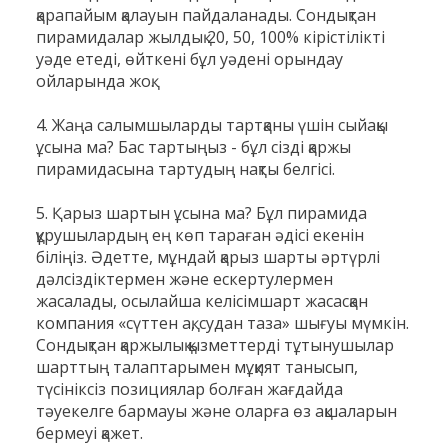
қарапайым қалауын пайдаланады. Сондықтан
пирамидалар жылдық 20, 50, 100% кірістілікті
уәде етеді, өйткені бұл уәдені орындау
ойларында жоқ.
4. Жаңа салымшыларды тартқаны үшін сыйақы
ұсына ма? Бас тартыңыз - бұл сізді қаржы
пирамидасына тартудың нақты белгісі.
5. Қарыз шартын ұсына ма? Бұл пирамида
құрушылардың ең көп тараған әдісі екенін
біліңіз. Әдетте, мұндай қарыз шарты әртүрлі
дәлсіздіктермен және ескертулермен
жасалады, осылайша келісімшарт жасасқан
компания «сүттен ақ, судан таза» шығуы мүмкін.
Сондықтан қаржылық қызметтерді тұтынушылар
шарттың талаптарымен мұқият танысып,
түсініксіз позициялар болған жағдайда
тәуекелге бармауы және оларға өз ақшаларын
бермеуі қажет.