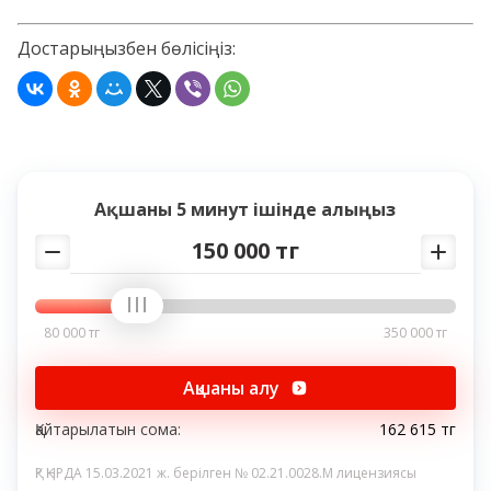
Достарыңызбен бөлісіңіз:
Ақшаны
5 минут
ішінде алыңыз
150 000 тг
80 000 тг
350 000 тг
Ақшаны алу
Қайтарылатын сома:
162 615 тг
ҚР ҚНРДА 15.03.2021 ж. берілген № 02.21.0028.M лицензиясы