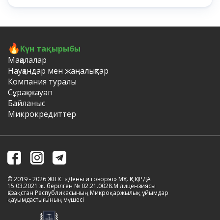
Күн тақырыбы
Мақалалар
Науқандар мен жаңалықтар
Компания туралы
Сұрақ-жауап
Байланыс
Микрокредиттер
© 2019 - 2026 ЖШС «Деньги говорят» МҚҰ. ҚР ҚНРДА
15.03.2021 ж. берілген № 02.21.0028.M лицензиясы
Қазақстан Республикасының Микроқаржылық ұйымдар
қауымдастығының мүшесі