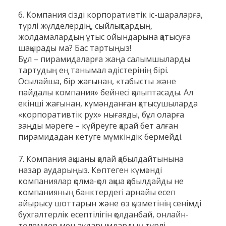
6. Компания сізді корпоративтік іс-шараларға,
түрлі жүлделердің, сыйлықтардың,
жолдамалардың ұтыс ойындарына қатысуға
шақырады ма? Бас тартыңыз!
Бұл – пирамидаларға жаңа салымшыларды
тартудың ең танымал әдістерінің бірі.
Осылайша, бір жағынан, «табысты және
пайдалы компания» бейнесі қалыптасады. Ал
екінші жағынан, күмәнданған қатысушыларда
«корпоративтік рух» нығаяды, бұл оларға
заңды мәреге – күйреуге қарай бет алған
пирамидадан кетуге мүмкіндік бермейді.
7. Компания ақшаны қалай қабылдайтынына
назар аударыңыз. Көптеген күмәнді
компаниялар қолма-қол ақша қабылдайды не
компанияның банктердегі арнайы есеп
айырысу шоттарын және өз қызметінің сенімді
бухгалтерлік есептілігін қолданбай, онлайн-
төлемдер мен аударымдардың түрлі