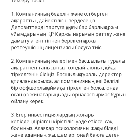
тексеру тәсілі:
1. Компанияның беделін және ол берген
ақпараттың дәйектілігін зерделеңіз.
Депозиттерді тартуға құқығы бар барлық қаржы
ұйымдарының ҚР Қаржы нарығын реттеу және
дамыту агенттігінен берілген қаржы
реттеушісінің лицензиясы болуға тиіс.
2. Компанияның иелері мен басшылығы туралы
ақпаратпен танысыңыз, сондай-ақ оның қайда
тіркелгенін біліңіз. Басшылық туралы деректер
құпияландырылса, ал компанияның өзі белгілі
бір оффшорлық аймақта тіркелген болса, онда
оған өз жинақтарыңызды орналастырмас бұрын
ойлану керек.
3. Егер инвестициялардың жоғары
кепілдендірілген кірістілігі уәде етілсе, сақ
болыңыз. Алаяқтар психологияны жақсы біледі
және адамның жылдам әрі оңай баюға деген